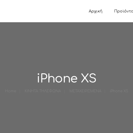
Αρχική
Προϊόντ
ΗΤΩΝ
ΚΑΛΩΔΙΑ / ΑΝΤΑΠΤΟΡΕΣ
VIDEO GAME
ΔΙΚΤΥΟΥ
PLAYSTATION 
ΕΙΚΟΝΑΣ
PLAYSTATION 
ΗΧΟΥ
NINTENDO SW
USB
XBOX SERIES 
iPhone XS
Home
ΚΙΝΗΤΑ ΤΗΛΕΦΩΝΑ
ΜΕΤΑΧΕΙΡΙΣΜΕΝΑ
iPhone XS