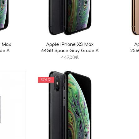
S Max
Apple iPhone XS Max
A
ade A
64GB Space Gray Grade A
256
449,00
€
SOLD!