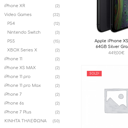
iPhone XR
(2)
Video Games
(32)
PS4
(12)
Nintendo Switch
(3)
Apple iPhone X
PS5
(15)
64GB Silver Gr
XBOX Series X
(2)
449,00
€
iPhone 11
(2)
iPhone XS MAX
(2)
SOLD!
iPhone 11 pro
(2)
iPhone 11 pro Max
(2)
iPhone 7
(2)
iPhone 6s
(2)
iPhone 7 Plus
(2)
ΚΙΝΗΤΑ ΤΗΛΕΦΩΝΑ
(50)