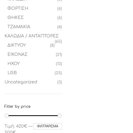
ΦΟΡΤΙΣΗ
(6)
ΘΗΚΕΣ
(6)
ΤΖΑΜΑΚΙΑ
(4)
ΚΑΛΩΔΙΑ / ΑΝΤΑΠΤΟΡΕΣ
(65)
ΔΙΚΤΥΟΥ
(8)
ΕΙΚΟΝΑΣ
(21)
ΗΧΟΥ
(13)
USB
(25)
Uncategorized
(3)
Filter by price
Ελάχιστη
Μέγιστη
Τιμή:
420€
—
ΦΙΛΤΡΆΡΙΣΜΑ
τιμή
τιμή
500€