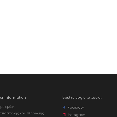
r information
Βρείτε μας στα social
 με εμάς
Facebook
αποστολής και πληρωμής
Instagram