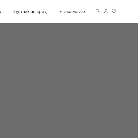
α
Σχετικά με εμάς
Επικοινωνία
S
Ανταλλακτικά Κινητών
5
iPhone 6s
4
iPhone 6s Plus
ITCH
iPhone 7
X
iPhone 7 Plus
iPhone 8
iPhone 8 Plus
iPhone X
iPhone XS
iPhone XS Max
iPhone XR
iPhone 11
iPhone 11 Pro