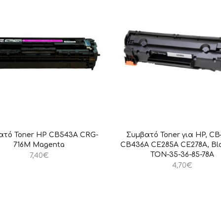
ατό Toner HP CB543A CRG-
Συμβατό Toner για HP, C
716M Magenta
CB436A CE285A CE278A, Bla
TON-35-36-85-78A
7,40
€
4,70
€