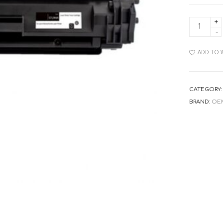
ΣΥΜΒΑΤ
ΤΟΝΕΡ
CF244A
HP
44A
ADD TO 
BLACK
quantity
CATEGORY
BRAND:
OE