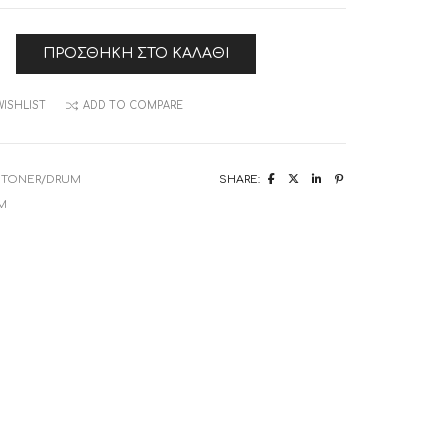
iPhone 11 Pro Max
Ο
ΠΡΟΣΘΉΚΗ ΣΤΟ ΚΑΛΆΘΙ
WISHLIST
ADD TO COMPARE
:
TONER/DRUM
SHARE:
M