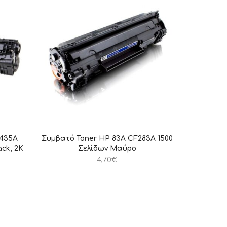
B435A
Συμβατό Toner HP 83A CF283A 1500
ck, 2K
Σελίδων Μαύρο
4,70
€