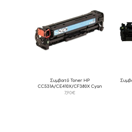
Συμβατό Toner HP
Συμβ
CC531A/CE410X/CF380X Cyan
7,90
€