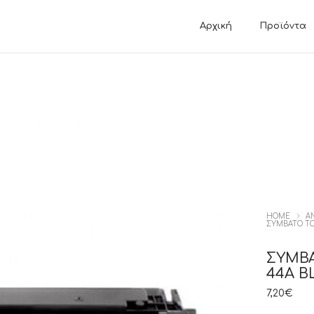
Αρχική
Προϊόντα
ΗΤΩΝ
ΚΑΛΩΔΙΑ / ΑΝΤΑΠΤΟΡΕΣ
VIDEO GAME
ΔΙΚΤΥΟΥ
PLAYSTATION 
ΕΙΚΟΝΑΣ
PLAYSTATION 
ΗΧΟΥ
NINTENDO SW
USB
XBOX SERIES 
HOME
Α
ΣΥΜΒΑΤΟ ΤΟ
ΣΥΜΒΑ
44A B
7,20
€