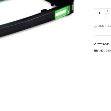
Συμβατό
Drum
Lexmark
260X22G
Black
ADD TO 
quantity
CATEGORY
BRAND:
OE