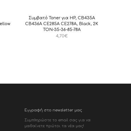
Συμβατό Toner για HP, CB435A
ellow
CB436A CE285A CE278A, Black, 2K
TON-35-36-85-78A
4,70
€
Εγγραφή στο newsletter μας
Συμπληρώστε το email σας για να
μαθαίνετε πρώτοι τα νέα μας!