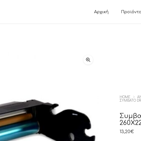
Αρχική
Προϊόντ
ΗΤΩΝ
ΚΑΛΩΔΙΑ / ΑΝΤΑΠΤΟΡΕΣ
VIDEO GAME
ΔΙΚΤΥΟΥ
PLAYSTATION 
ΕΙΚΟΝΑΣ
PLAYSTATION 
ΗΧΟΥ
NINTENDO SW
USB
XBOX SERIES 
HOME
Α
ΣΥΜΒΑΤΌ DR
Συμβα
260X2
13,20
€