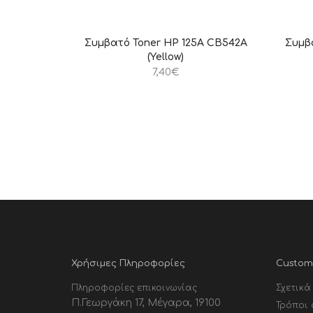
Συμβατό Toner HP 125A CB542A
Συμβ
(Yellow)
7,40
€
Χρήσιμες Πληροφορίες
Custome
Πληροφορίες επικοινωνίας
Σχετικά
Π.Γεωργάκη 17, Μέγαρα, 19100
Τρόποι 