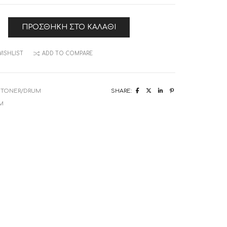
iPhone 11 Pro Max
ΠΡΟΣΘΉΚΗ ΣΤΟ ΚΑΛΆΘΙ
WISHLIST
ADD TO COMPARE
:
TONER/DRUM
SHARE:
M