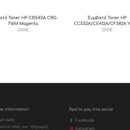
ατό Toner HP CB543A CRG-
Συμβατό Toner HP
716M Magenta
CC532A/CE412A/CF382A Y
7,40
€
7,90
€
r information
Βρείτε μας στα social
 με εμάς
Facebook
αποστολής και πληρωμής
Instagram