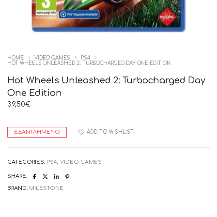
HOME
VIDEO GAMES
PS4
HOT WHEELS UNLEASHED 2: TURBOCHARGED DAY ONE EDITION
Hot Wheels Unleashed 2: Turbocharged Day
One Edition
39,50
€
ΕΞΑΝΤΛΗΜΈΝΟ
ADD TO WISHLIST
CATEGORIES:
PS4
,
VIDEO GAMES
SHARE:
BRAND:
MILESTONE