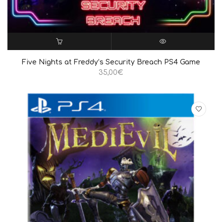
ΠΡΟΣΘΉΚΗ ΣΤΟ ΚΑΛΆΘΙ
QUICK VIEW
Five Nights at Freddy’s Security Breach PS4 Game
35,00
€