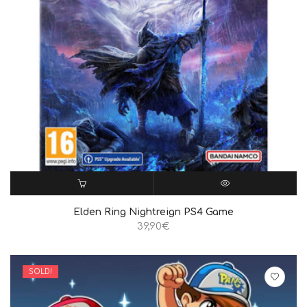
ΠΡΟΣΘΉΚΗ ΣΤΟ ΚΑΛΆΘΙ
QUICK VIEW
Elden Ring Nightreign PS4 Game
39,90
€
SOLD!