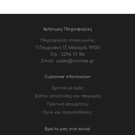
Χρήσιμες Πληροφορίες
Πληροφορίες επικοινωνίας
Π.Γεωργάκη 17, Μέγαρα, 19100
Τηλ. : 2296 111 186
Email : sales@contres.gr
Customer information
Σχετικά με εμάς
Τρόποι αποστολής και πληρωμής
Πολιτική Απορρήτου
Όροι και προυποθέσεις
Βρείτε μας στα social