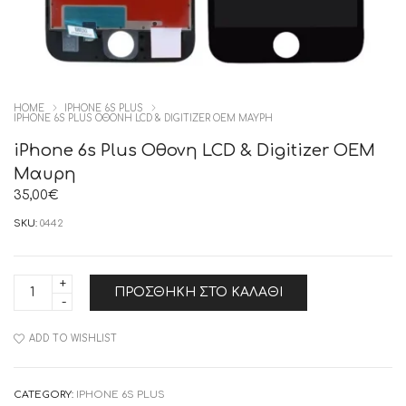
HOME
IPHONE 6S PLUS
IPHONE 6S PLUS ΟΘΟΝΗ LCD & DIGITIZER OEM ΜΑΥΡΗ
iPhone 6s Plus Οθονη LCD & Digitizer OEM
Μαυρη
35,00
€
SKU:
0442
iPhone
ΠΡΟΣΘΉΚΗ ΣΤΟ ΚΑΛΆΘΙ
6s
Plus
Οθονη
LCD
ADD TO WISHLIST
&
Digitizer
OEM
Μαυρη
CATEGORY:
IPHONE 6S PLUS
quantity