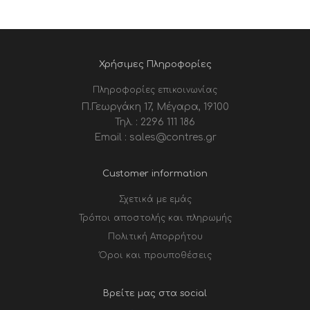
Χρήσιμες Πληροφορίες
Πληροφορίες επικοινωνίας
Π.Γεωργάκη 17, Μέγαρα, 19100
Τηλ. : 2296 111 186
Email : sales@contres.gr
Customer information
Σχετικά με εμάς
Τρόποι αποστολής και πληρωμής
Πολιτική Απορρήτου
Όροι και προυποθέσεις
Βρείτε μας στα social