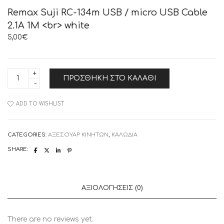
Remax Suji RC-134m USB / micro USB Cable
2.1A 1M <br> white
5,00
€
Remax
ΠΡΟΣΘΉΚΗ ΣΤΟ ΚΑΛΆΘΙ
Suji
RC-
134m
USB
ADD TO WISHLIST
/
micro
USB
Cable
CATEGORIES:
ΑΞΕΣΟΥΑΡ ΚΙΝΗΤΩΝ
,
ΚΑΛΩΔΙΑ
2.1A
1M
SHARE:
white
quantity
ΑΞΙΟΛΟΓΉΣΕΙΣ (0)
There are no reviews yet.