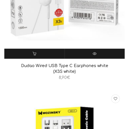
ΠΡΟΣΘΉΚΗ ΣΤΟ ΚΑΛΆΘΙ
QUICK VIEW
Dudao Wired USB Type C Earphones white
(X3S white)
8,90
€