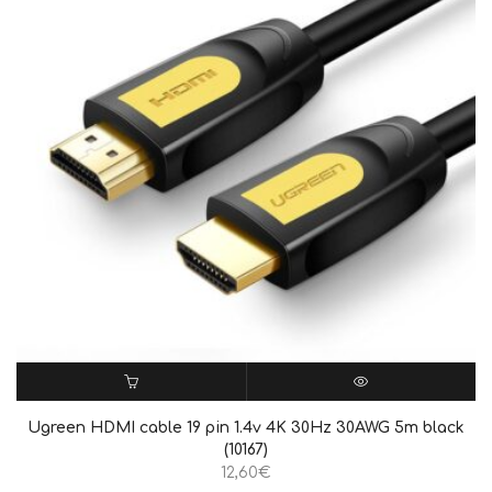
ΠΡΟΣΘΉΚΗ ΣΤΟ ΚΑΛΆΘΙ
QUICK VIEW
Ugreen HDMI cable 19 pin 1.4v 4K 30Hz 30AWG 5m black
(10167)
12,60
€