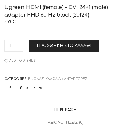
Ugreen HDMI (female) – DVI 24+1 (male)
adapter FHD 60 Hz black (20124)
8,90
€
Ugreen
ΠΡΟΣΘΉΚΗ ΣΤΟ ΚΑΛΆΘΙ
HDMI
(female)
–
DVI
ADD TO WISHLIST
24+1
(male)
adapter
FHD
CATEGORIES:
ΕΙΚΟΝΑΣ
,
ΚΑΛΩΔΙΑ / ΑΝΤΑΠΤΟΡΕΣ
60
Hz
SHARE:
black
(20124)
quantity
ΠΕΡΙΓΡΑΦΉ
ΑΞΙΟΛΟΓΉΣΕΙΣ (0)