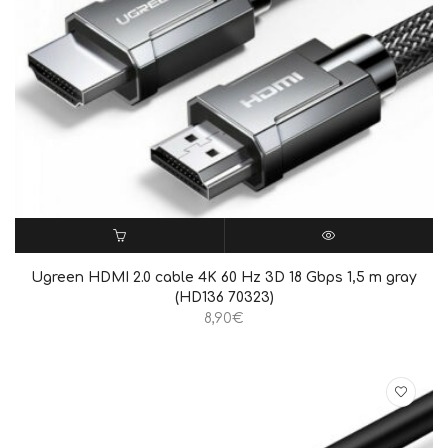
ΠΡΟΣΘΉΚΗ ΣΤΟ ΚΑΛΆΘΙ
QUICK VIEW
Ugreen HDMI 2.0 cable 4K 60 Hz 3D 18 Gbps 1,5 m gray
(HD136 70323)
8,90
€