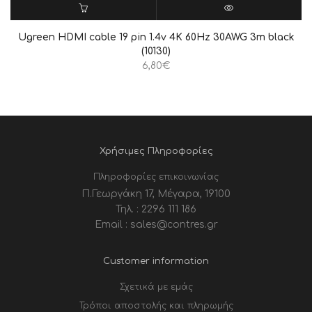
ΠΡΟΣΘΉΚΗ ΣΤΟ ΚΑΛΆΘΙ
QUICK VIEW
Ugreen HDMI cable 19 pin 1.4v 4K 60Hz 30AWG 3m black
(10130)
6,80
€
Χρήσιμες Πληροφορίες
Πληροφορίες επικοινωνίας
Π.Γεωργάκη 17, Μέγαρα, 19100
Τηλ. : 2296 111 186
Email : sales@contres.gr
Customer information
Σχετικά με εμάς
Τρόποι αποστολής και πληρωμής