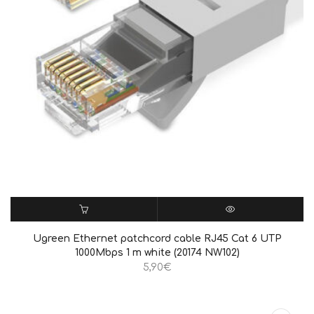
ΠΡΟΣΘΉΚΗ ΣΤΟ ΚΑΛΆΘΙ
QUICK VIEW
Ugreen Ethernet patchcord cable RJ45 Cat 6 UTP
1000Mbps 1 m white (20174 NW102)
5,90
€