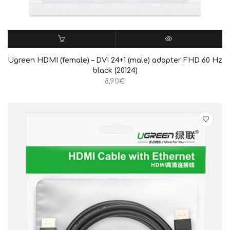
ΠΡΟΣΘΉΚΗ ΣΤΟ ΚΑΛΆΘΙ
QUICK VIEW
Ugreen HDMI (female) – DVI 24+1 (male) adapter FHD 60 Hz
black (20124)
8,90
€