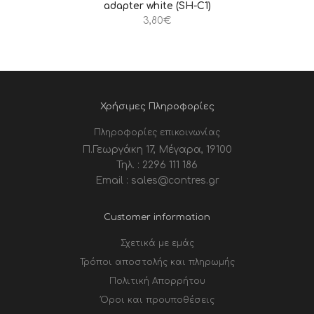
adapter white (SH-C1)
3,80
€
Χρήσιμες Πληροφορίες
Πληροφορίες επικοινωνίας
Π.Γεωργάκη 17, Μέγαρα, 19100
Τηλ. : 2296 111 186
Email : sales@contres.gr
Customer information
Σχετικά με εμάς
Τρόποι αποστολής και πληρωμής
Πολιτική Απορρήτου
Όροι και προυποθέσεις