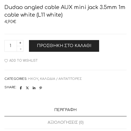
Dudao angled cable AUX mini jack 3.5mm 1m
cable white (L11 white)
4,90
€
Dudao
ΠΡΟΣΘΉΚΗ ΣΤΟ ΚΑΛΆΘΙ
angled
cable
AUX
mini
ADD TO WISHLIST
jack
3.5mm
1m
cable
CATEGORIES:
ΗΧΟΥ
,
ΚΑΛΩΔΙΑ / ΑΝΤΑΠΤΟΡΕΣ
white
(L11
SHARE:
white)
quantity
ΠΕΡΙΓΡΑΦΉ
ΑΞΙΟΛΟΓΉΣΕΙΣ (0)