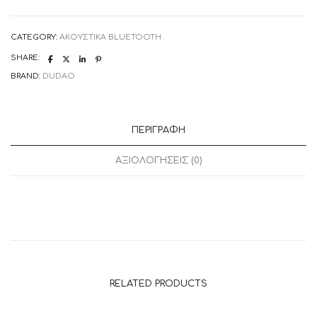
5.0
TWS
Pro
white
CATEGORY:
ΑΚΟΥΣΤΙΚΑ BLUETOOTH
(U13)
quantity
SHARE:
BRAND:
DUDAO
ΠΕΡΙΓΡΑΦΉ
ΑΞΙΟΛΟΓΉΣΕΙΣ (0)
RELATED PRODUCTS