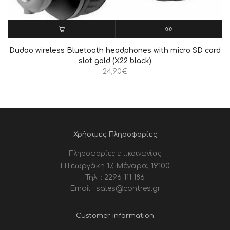
ΠΡΟΣΘΉΚΗ ΣΤΟ ΚΑΛΆΘΙ
QUICK VIEW
Dudao wireless Bluetooth headphones with micro SD card
slot gold (X22 black)
24,90
€
Χρήσιμες Πληροφορίες
Πληροφορίες επικοινωνίας
Π.Γεωργάκη 17, Μέγαρα, 19100
Τηλ. : 2296 111 186
Email : sales@contres.gr
Customer information